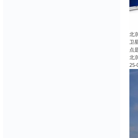
北
卫
点
北
25-