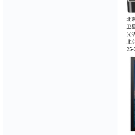
北
卫
光
北
25-