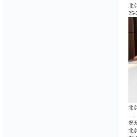
北
25-
北
一
况
北