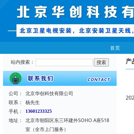
首页
产
站内搜索：
公司：
北京华创科技有限公司
20
联系：
杨先生
手机：
13601233325
地址：
北京市朝阳区东三环建外SOHO A座518
室（全市上门服务）