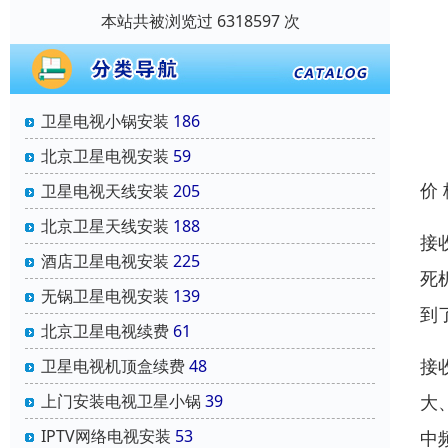
本站共被浏览过 6318597 次
卫星电视小锅安装
186
北京卫星电视安装
59
价
卫星电视天线安装
205
北京卫星天线安装
188
接
酒店卫星电视安装
225
死
无锅卫星电视安装
139
到
北京卫星电视续费
61
接
卫星电视机顶盒续费
48
大
上门安装电视卫星小锅
39
IPTV网络电视安装
53
中