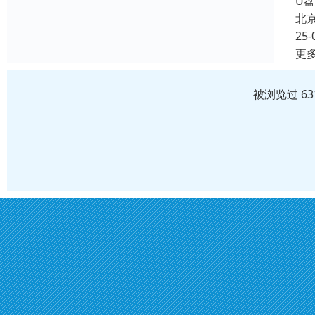
U
北
25-
更
被浏览过 6