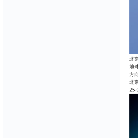
北
地
方
北
25-