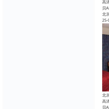
高
贝
北
25-
北
高
贝